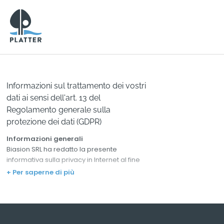
Informazioni sul trattamento dei vostri
dati ai sensi dell'art. 13 del
Regolamento generale sulla
protezione dei dati (GDPR)
Informazioni generali
Biasion SRL ha redatto la presente
informativa sulla privacy in Internet al fine
di rivolgersi ai visitatori del sito web come
+ Per saperne di più
partner affidabile che rispetta e garantisce
il diritto personale alla riservatezza. Ai
sensi del GDPR 2016/679, Jos Platter è il
titolare del trattamento dei dati personali
eventualmente raccolti tramite il sito web. Il