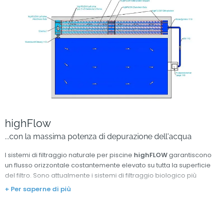
highFlow
...con la massima potenza di depurazione dell'acqua
I sistemi di filtraggio naturale per piscine
highFLOW
garantiscono
un flusso orizzontale costantemente elevato su tutta la superficie
del filtro. Sono attualmente i sistemi di filtraggio biologico più
potenti sul mercato e sono particolarmente adatti per grandi
+ Per saperne di più
installazioni in aree semi-pubbliche e pubbliche.
A causa delle elevate velocità di flusso nel filtro, i filtri highFLOW