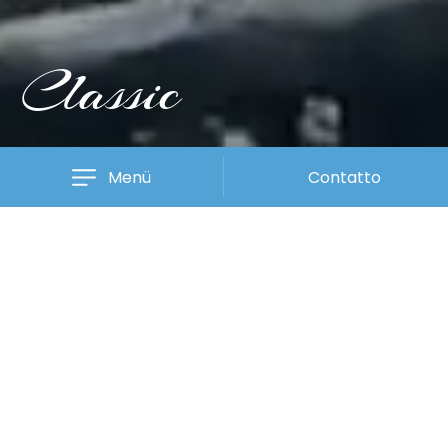
Classic
Menü
Contatto
Platter Biopool Classic
Il meglio della piscina e del lago di montagna
Il Biopool Classic predilige linee chiare ed un’ estetica
geometrica. Con il suo classico design rettangolare, si ispira ad
una piscina tradizionale.
+ Per saperne di più
Ciò che rende speciali le nostre biopiscine è la qualità
dell'acqua. A seconda delle dimensioni e della posizione,
l'acqua viene depurata con un filtro
HighFlow
o
Flowblow
.