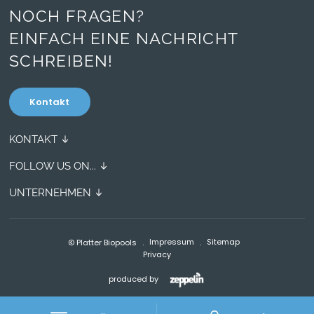
NOCH FRAGEN?
EINFACH EINE NACHRICHT
SCHREIBEN!
Kontakt
KONTAKT
Boznerstraße 2A
FOLLOW US ON...
39057 Eppan (BZ)
Facebook
Südtirol/Italien
UNTERNEHMEN
0471 662 484
Biopools für Private
Instagram
Biopools für Hotels
info(at)biopools.it
Pinterest
Impressum
Sitemap
Platter Biopools
Showpool Besichtigung
Privacy
VÖSN-Zertifiziert
LinkedIn
Pool-Awards
produced by