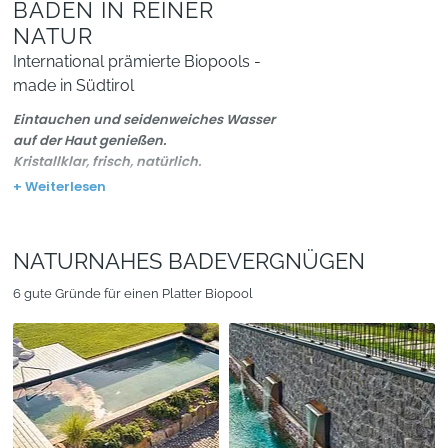
BADEN IN REINER
NATUR
International prämierte Biopools -
made in Südtirol
Eintauchen und seidenweiches Wasser
auf der Haut genießen.
Kristallklar, frisch, natürlich.
+ Weiterlesen
Das
Filtergeheimnis
von Platter Biopools
liegt verborgen unter den Steinen eines
gesunden Gebirgsbaches - dort bildet sich
NATURNAHES BADEVERGNÜGEN
nämlich der sogenannte
Biofilm
, eine
Lebensgemeinschaft aus Algen und
6 gute Gründe für einen Platter Biopool
Mikroorganismen. Der
Biofilm
entzieht
dem Wasser Nähr- und Schmutzstoffe und
bindet sie mechanisch, sodass nichts als
klares, biologisch stabiles, sauberes
Wasser zurückbleibt.
Dieses
Reinigungsprinzip
wird von